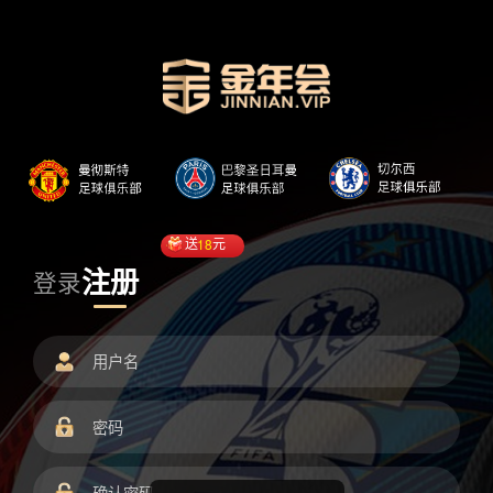
送
18
元
注册
登录